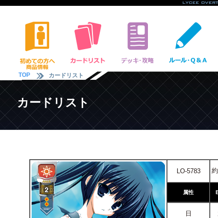
TOP
カードリスト
カードリスト
約
LO-5783
属性
日