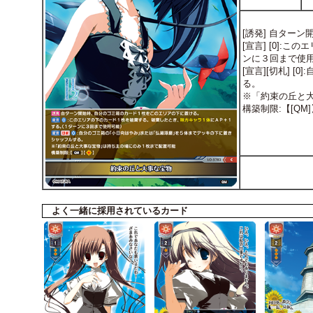
[誘発] 自ター
[宣言] [0]
ンに３回まで使
[宣言][切札]
る。
※「約束の丘と
構築制限:【[QM]
よく一緒に採用されているカード