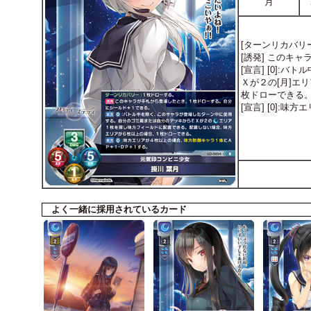
月
[ターンリカバリー
[誘発] このキ
[宣言] [0]
Ｘが２の[月]
枚ドローできる
[宣言] [0]
よく一緒に採用されているカード