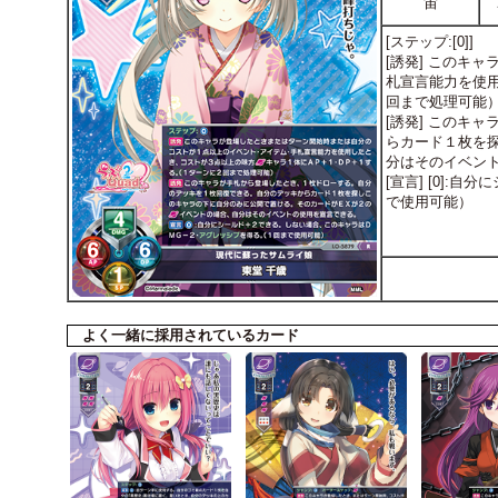
宙
[ステップ:[0]]
[誘発] このキ
札宣言能力を使
回まで処理可能
[誘発] このキ
らカード１枚を
分はそのイベン
[宣言] [0]
で使用可能）
よく一緒に採用されているカード