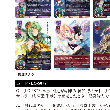
関連ＦＡＱ
カード - LO-5877
Q. 【LO-5877 神社に住む幼馴染み 神代 ほのか】【
サムライ娘 東堂 千歳】が登場したとき、誘発能力
A. 「神代ほのか」「筑波みらい」「東堂千歳」が