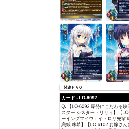
関連ＦＡＱ
カード - LO-6092
Q. 【LO-6092 爆発にこだわ
スター シスター・リリィ】【LO-6
ーイングマイウェイ・ロリ先輩 鳴瀬
織紙 珠希】【LO-6102 お嫁