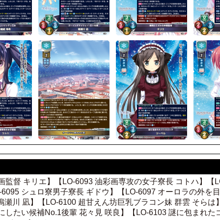
る映画監督 キリエ】【LO-6093 油彩画専攻の女子寮長 コトハ】【
095 シュロ寮男子寮長 ギドウ】【LO-6097 オーロラの外を目
川 凪】【LO-6100 超甘えん坊巨乳ブラコン妹 群雲 そらは】
さんにしたい候補No.1後輩 花々見 咲良】【LO-6103 謎に包