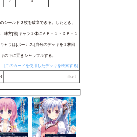
2
3
分のシールド２枚を破棄できる。したとき、
、味方[雪]キャラ１体にＡＰ＋１・ＤＰ＋１
。そのキャラは[ボーナス:[自分のデッキを１枚回
デッキの下に置きシャッフルする。
[このカードを使用したデッキを検索する]
B
illust :