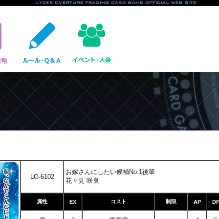
お嫁さんにしたい候補No.1後輩
LO-6102
花々見 咲良
属性
コスト
制限
EX
AP
D