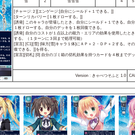
雪
2
雪雪雪
4
5
[チャージ:２][エンゲージ:[自分にシールド＋１できる。]]
[ターンリカバリー:[１枚ドローする。]]
[誘発] このキャラが登場したとき、自分にシールド＋１できる。自
１枚ドローする。自分のデッキを１枚回復できる。
[誘発] 自分のコストが１点以上の能力・エリアの効果を使用したとき
する。（１ターンに３回まで処理可能）
[宣言] [C1][雪]:{味方[雪]キャラ１体}にＡＰ＋２・ＤＰ＋２する
復できる。]]を得る。
[宣言][切札] [0]:自分のゴミ箱の切札効果を持つカードを４枚まで
Version : きゃべつそふと 1.0
CA