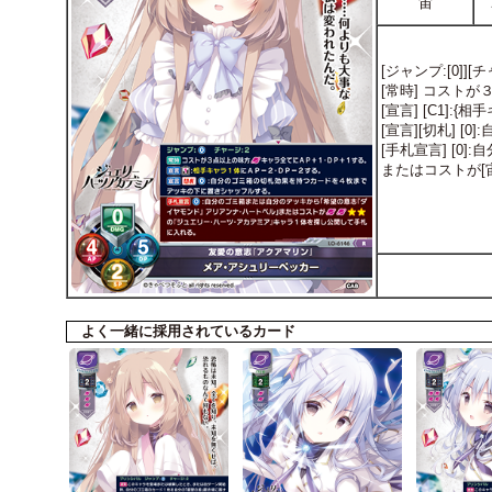
宙
[ジャンプ:[0]][
[常時] コスト
[宣言] [C1]
[宣言][切札]
[手札宣言] [
またはコストが
よく一緒に採用されているカード