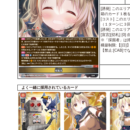
[誘発] このエ
箱のカード１枚
[コスト] この
（１ターンに３
[誘発] このエ
[宣言][切札]
※「採掘者」は
構築制限:【[日
【禁止:[CAB
よく一緒に採用されているカード