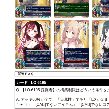
関連ＦＡＱ
カード - LO-6195
Q. 【LO-6195 採掘者】の構築制限はどういう条件
A. デッキ60枚が全て、「日属性」であり「EXが
キャラ」「[CAB]でないアイテム」「[CAB]でな