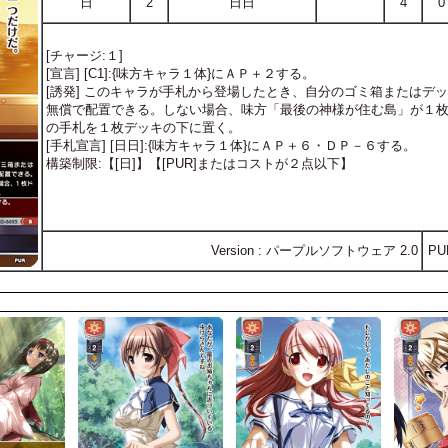
日
2
日日
4
0
[チャージ:１]
[宣言] [C1]:{味方キャラ１体}にＡＰ＋２する。
[誘発] このキャラが手札から登場したとき、自分のゴミ箱またはデ
無償で配置できる。しない場合、味方「最後の神様が住む島」が１
の手札を１枚デッキの下に置く。
[手札宣言] [日日]:{味方キャラ１体}にＡＰ＋６・ＤＰ－６する。
構築制限:【[日]】【[PUR]またはコストが２点以下】
Version : パープルソフトウェア 2.0
PU