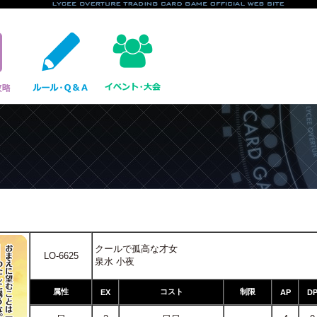
クールで孤高な才女
LO-6625
泉水 小夜
属性
コスト
制限
EX
AP
D