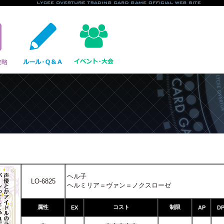
ヘル子
LO-6825
ヘルミリア＝ヴァン＝ノクスローゼ
属性
コスト
制限
EX
AP
D