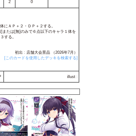
2
0
１体にＡＰ＋２・ＤＰ＋２する。
宙]または[無]のみで６点以下のキャラ１体を
＋３する。
初出 : 店舗大会景品 （2026年7月）
[このカードを使用したデッキを検索する]
P
illust :