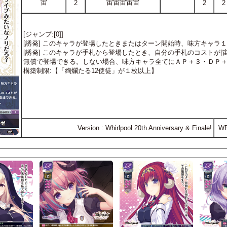
宙
宙宙宙宙宙
2
2
2
[ジャンプ:[0]]
[誘発] このキャラが登場したときまたはターン開始時、味方キャラ
[誘発] このキャラが手札から登場したとき、自分の手札のコストが[
無償で登場できる。しない場合、味方キャラ全てにＡＰ＋３・ＤＰ
構築制限:【「絢爛たる12使徒」が１枚以上】
Version : Whirlpool 20th Anniversary & Finale!
W