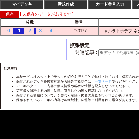
マイデッキ
新規作成
カード番号入力
[ 未保存のデータがあります ]
枚数
番号
枚数
番
0
1
2
3
4
LO-0127
ニャルラトホテプ ネ
1
2
3
4
LO-
1
2
3
4
LO-
拡張設定
1
2
3
4
LO-
関連記事 :
1
2
3
4
LO-
1
2
3
4
注意事項
LO-
本サービスはネット上でデッキの紹介を行う目的で提供されており、保存された
1
2
3
4
LO-
保存されたデッキを検索対象から除外する場合は、
一覧ページ
で設定を行うこと
デッキのタイトル・内容に個人情報や秘密の情報を記入しないでください。
1
2
3
4
LO-
第三者を誹謗する内容、法律に違反した内容を投稿しないでください。
保存された情報について、予告なく削除・内容の変更を行う場合があります。
1
2
3
4
LO-
保存されているデッキの内容は各種統計、広報等に利用される場合があります。
1
2
3
4
LO-
1
2
3
4
LO-
1
2
3
4
LO-
1
2
3
4
LO-