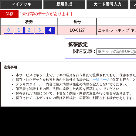
マイデッキ
新規作成
カード番号入力
[ 未保存のデータがあります ]
枚数
番号
枚数
番
0
1
2
3
4
LO-0127
ニャルラトホテプ ネ
1
2
3
4
LO-
1
2
3
4
LO-
拡張設定
1
2
3
4
LO-
関連記事 :
1
2
3
4
LO-
1
2
3
4
注意事項
LO-
本サービスはネット上でデッキの紹介を行う目的で提供されており、保存された
1
2
3
4
LO-
保存されたデッキを検索対象から除外する場合は、
一覧ページ
で設定を行うこと
デッキのタイトル・内容に個人情報や秘密の情報を記入しないでください。
1
2
3
4
LO-
第三者を誹謗する内容、法律に違反した内容を投稿しないでください。
保存された情報について、予告なく削除・内容の変更を行う場合があります。
1
2
3
4
LO-
保存されているデッキの内容は各種統計、広報等に利用される場合があります。
1
2
3
4
LO-
1
2
3
4
LO-
1
2
3
4
LO-
1
2
3
4
LO-