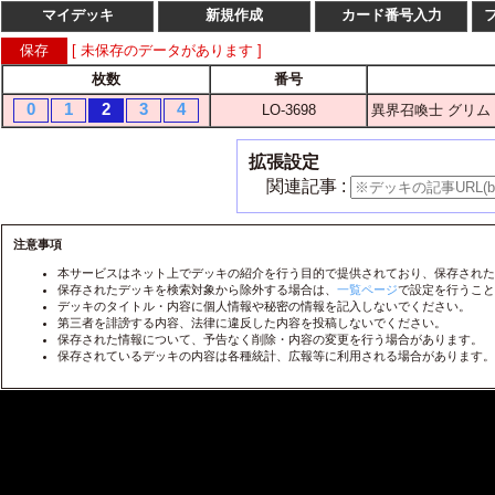
マイデッキ
新規作成
カード番号入力
[ 未保存のデータがあります ]
枚数
番号
枚数
番
0
1
2
3
4
LO-3698
異界召喚士 グリム
1
2
3
4
LO-
1
2
3
4
LO-
拡張設定
1
2
3
4
LO-
関連記事 :
1
2
3
4
LO-
1
2
3
4
注意事項
LO-
本サービスはネット上でデッキの紹介を行う目的で提供されており、保存された
1
2
3
4
LO-
保存されたデッキを検索対象から除外する場合は、
一覧ページ
で設定を行うこと
デッキのタイトル・内容に個人情報や秘密の情報を記入しないでください。
1
2
3
4
LO-
第三者を誹謗する内容、法律に違反した内容を投稿しないでください。
保存された情報について、予告なく削除・内容の変更を行う場合があります。
1
2
3
4
LO-
保存されているデッキの内容は各種統計、広報等に利用される場合があります。
1
2
3
4
LO-
1
2
3
4
LO-
1
2
3
4
LO-
1
2
3
4
LO-