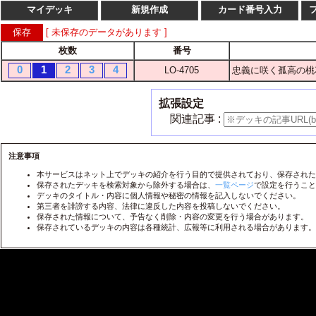
マイデッキ
新規作成
カード番号入力
[ 未保存のデータがあります ]
枚数
番号
枚数
番
0
1
2
3
4
LO-4705
忠義に咲く孤高の桃花
1
2
3
4
LO-
1
2
3
4
LO-
拡張設定
1
2
3
4
LO-
関連記事 :
1
2
3
4
LO-
1
2
3
4
注意事項
LO-
本サービスはネット上でデッキの紹介を行う目的で提供されており、保存された
1
2
3
4
LO-
保存されたデッキを検索対象から除外する場合は、
一覧ページ
で設定を行うこと
デッキのタイトル・内容に個人情報や秘密の情報を記入しないでください。
1
2
3
4
LO-
第三者を誹謗する内容、法律に違反した内容を投稿しないでください。
保存された情報について、予告なく削除・内容の変更を行う場合があります。
1
2
3
4
LO-
保存されているデッキの内容は各種統計、広報等に利用される場合があります。
1
2
3
4
LO-
1
2
3
4
LO-
1
2
3
4
LO-
1
2
3
4
LO-