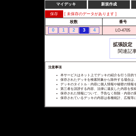
マイデッキ
新規作成
[ 未保存のデータがあります ]
枚数
番号
0
1
2
3
4
LO-4705
拡張設定
関連記事
注意事項
本サービスはネット上でデッキの紹介を行う目的
保存されたデッキを検索対象から除外する場合は
デッキのタイトル・内容に個人情報や秘密の情報
第三者を誹謗する内容、法律に違反した内容を投
保存された情報について、予告なく削除・内容の
保存されているデッキの内容は各種統計、広報等