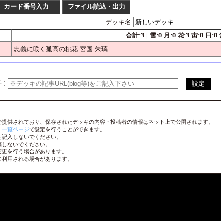
カード番号入力
ファイル読込・出力
デッキ名
合計:3 | 雪:0 月:0 花:3 宙:0 日:0 無
枚数
番号
忠義に咲く孤高の桃花 宮国 朱璃
1
2
3
4
LO-
1
2
3
4
LO-
1
2
3
4
LO-
 :
1
2
3
4
LO-
1
2
3
4
LO-
で提供されており、保存されたデッキの内容・投稿者の情報はネット上で公開されます。
1
2
3
4
LO-
、
一覧ページ
で設定を行うことができます。
を記入しないでください。
1
2
3
4
LO-
稿しないでください。
変更を行う場合があります。
1
2
3
4
LO-
に利用される場合があります。
1
2
3
4
LO-
1
2
3
4
LO-
1
2
3
4
LO-
1
2
3
4
LO-