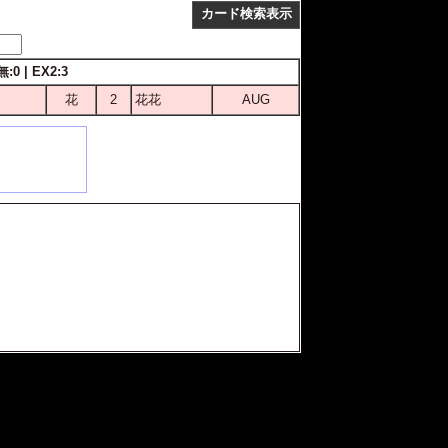
カード検索表示
:0 | EX2:3
花
2
花花
AUG