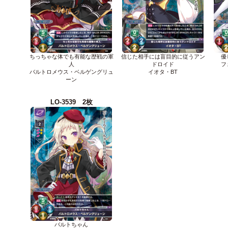
ちっちゃな体でも有能な歴戦の軍
信じた相手には盲目的に従うアン
優
人
ドロイド
フ
バルトロメウス・ベルゲングリュ
イオタ・BT
ーン
LO-3539 2枚
バルトちゃん