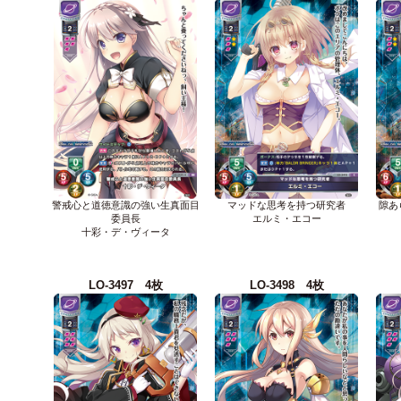
警戒心と道徳意識の強い生真面目
マッドな思考を持つ研究者
隙あ
委員長
エルミ・エコー
十彩・デ・ヴィータ
LO-3497 4枚
LO-3498 4枚