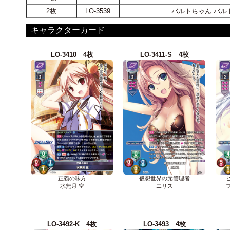
2枚
LO-3539
バルトちゃん バル
キャラクターカード
LO-3410 4枚
LO-3411-S 4枚
正義の味方
仮想世界の元管理者
水無月 空
エリス
LO-3492-K 4枚
LO-3493 4枚