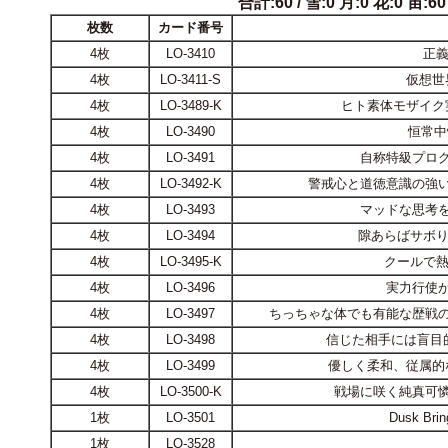
合計:60 / 雪:0 月:0 花:0 宙:60 
枚数
カード番号
4枚
LO-3410
正義
4枚
LO-3411-S
仮想世
4枚
LO-3489-K
ヒト素体モザイク
4枚
LO-3490
恒常中
4枚
LO-3491
自称特級プログ
4枚
LO-3492-K
警戒心と道徳意識の強い
4枚
LO-3493
マッドな思考を
4枚
LO-3494
隙あらばサボり
4枚
LO-3495-K
クールで熱
4枚
LO-3496
実力行使
4枚
LO-3497
ちっちゃな体でも有能な歴戦の
4枚
LO-3498
信じた相手には盲目
4枚
LO-3499
優しく柔和、従属的
4枚
LO-3500-K
戦場に咲く純真可憐
1枚
LO-3501
Dusk Bri
1枚
LO-3528