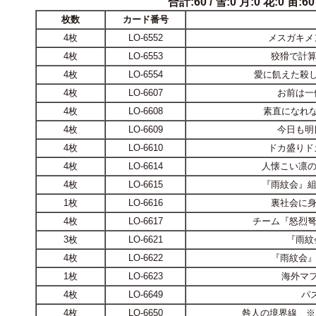
合計:60 / 雪:0 月:0 花:0 宙:60 
枚数
カード番号
4枚
LO-6552
メスガキメ
4枚
LO-6553
狡猾で計算
4枚
LO-6554
愛に飢えた殺し
4枚
LO-6607
お前は一
4枚
LO-6608
素直になれな
4枚
LO-6609
今日も明
4枚
LO-6610
ドカ盛りド
4枚
LO-6614
人懐こい凛の
4枚
LO-6615
『雨紋会』組
1枚
LO-6616
裏社会に身
4枚
LO-6617
チーム『怒烈弩
3枚
LO-6621
『雨紋
4枚
LO-6622
『雨紋会』
1枚
LO-6623
海外マフ
4枚
LO-6649
パ
4枚
LO-6650
咎人の境界線 ※