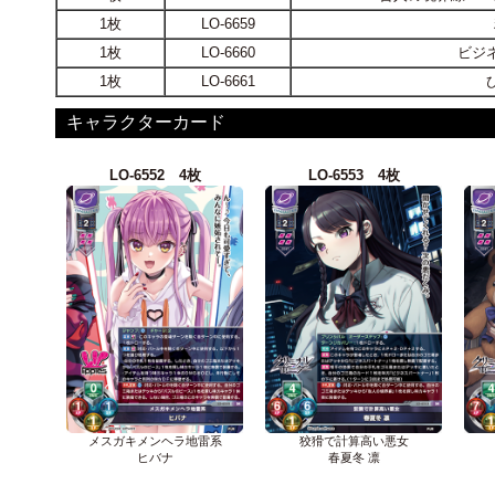
1枚
LO-6659
1枚
LO-6660
ビジ
1枚
LO-6661
キャラクターカード
LO-6552 4枚
LO-6553 4枚
メスガキメンヘラ地雷系
狡猾で計算高い悪女
ヒバナ
春夏冬 凛