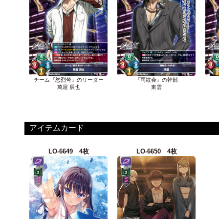
チーム『怒烈弩』のリーダー
『雨紋会』の幹部
萬屋 辰也
東雲
アイテムカード
LO-6649 4枚
LO-6650 4枚