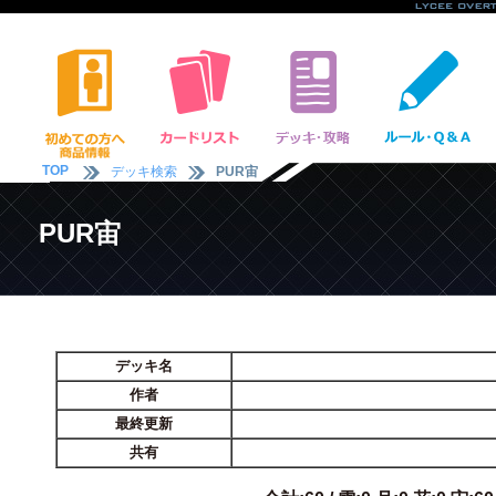
TOP
デッキ検索
PUR宙
PUR宙
デッキ名
作者
最終更新
共有