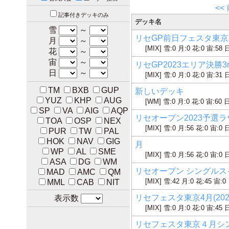
<<
記事付きデッキのみ
デッキ名
雪
～
リセGP前日フェスタ東京202
月
～
[MIX] 雪:0 月:0 花:0 宙:58 
花
～
宙
～
リセGP2023エリア決勝3rd
日
～
[MIX] 雪:0 月:0 花:0 宙:31 
TM
BXB
GUP
新しいデッキ
YUZ
KHP
AUG
[WM] 雪:0 月:0 花:0 宙:60 日
SP
VA
AIG
AQP
リセオープン2023予選ラウン
TOA
OSP
NEX
[MIX] 雪:0 月:56 花:0 宙:0 
PUR
TW
PAL
HOK
NAV
GIG
月
WP
AL
SME
[MIX] 雪:0 月:56 花:0 宙:0 
ASA
DG
WM
リセオープン シングルスイス
MAD
AMC
QM
[MIX] 雪:42 月:0 花:45 宙:0
MML
CAB
NIT
リセフェスタ東京4月(2023
表示数
[MIX] 雪:0 月:0 花:0 宙:45 
リセフェスタ東京４月シングル