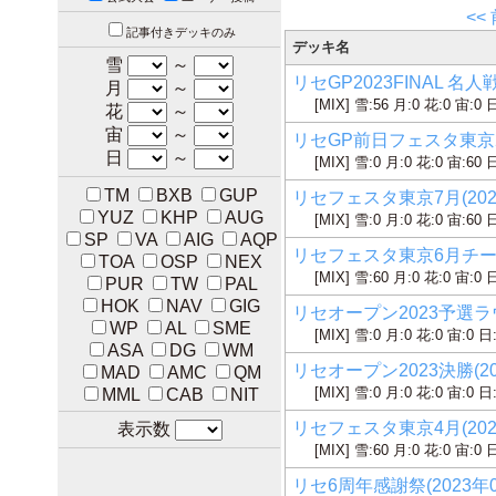
<<
記事付きデッキのみ
デッキ名
雪
～
リセGP2023FINAL 名人戦
月
～
[MIX] 雪:56 月:0 花:0 宙:0 
花
～
宙
～
リセGP前日フェスタ東京202
日
～
[MIX] 雪:0 月:0 花:0 宙:60 
TM
BXB
GUP
リセフェスタ東京7月(2023
YUZ
KHP
AUG
[MIX] 雪:0 月:0 花:0 宙:60 
SP
VA
AIG
AQP
リセフェスタ東京6月チーム戦
TOA
OSP
NEX
[MIX] 雪:60 月:0 花:0 宙:0 
PUR
TW
PAL
HOK
NAV
GIG
リセオープン2023予選ラウン
WP
AL
SME
[MIX] 雪:0 月:0 花:0 宙:0 日
ASA
DG
WM
リセオープン2023決勝(20
MAD
AMC
QM
[MIX] 雪:0 月:0 花:0 宙:0 日
MML
CAB
NIT
リセフェスタ東京4月(2023
表示数
[MIX] 雪:60 月:0 花:0 宙:0 
リセ6周年感謝祭(2023年0