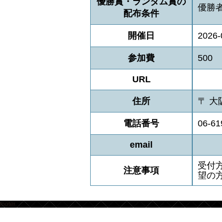
優勝賞・ランダム賞の
優勝
配布条件
開催日
2026-
参加費
500
URL
住所
〒 大
電話番号
06-61
email
受付方
注意事項
望の
footer