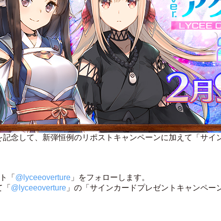
の発売を記念して、新弾恒例のリポストキャンペーンに加えて「サ
ント「
@lyceeoverture
」をフォローします。
て「
@lyceeoverture
」の「サインカードプレゼントキャンペー