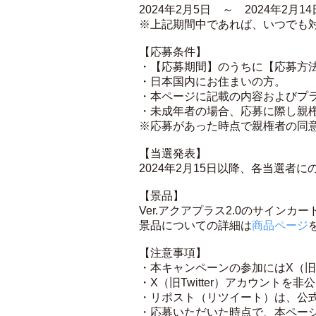
2024年2月5日 ～ 2024年2月14
※上記期間中であれば、いつでも
【応募条件】
・【応募期間】のうちに【応募方
・日本国内にお住まいの方。
・本ページに記載の内容およびプ
・未成年者の場合、応募に際し親
※応募があった時点で親権者の同
【当選発表】
2024年2月15日以降、各当選者
【景品】
Ver.アクアプラス2.0のサイン
景品についての詳細は
商品ページ
【注意事項】
・本キャンペーンの参加にはX（旧T
・X（旧Twitter）アカウント
・リポスト（リツイート）は、公
・応募いただいた時点で、本ペー