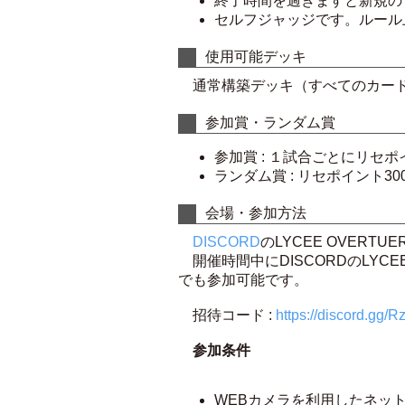
終了時間を過ぎますと新規の
セルフジャッジです。ルール
使用可能デッキ
通常構築デッキ（すべてのカード
参加賞・ランダム賞
参加賞 : １試合ごとにリセポイ
ランダム賞 : リセポイント30
会場・参加方法
DISCORD
のLYCEE OVER
開催時間中にDISCORDのLYC
でも参加可能です。
招待コード :
https://discord.gg/
参加条件
WEBカメラを利用したネッ