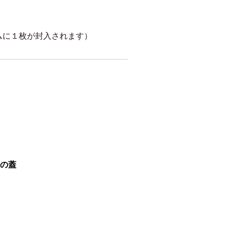
ムに１枚が封入されます）
の蓋