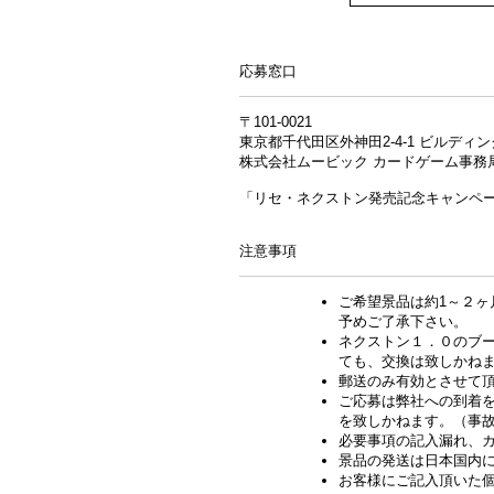
応募窓口
〒101-0021
東京都千代田区外神田2-4-1 ビルディ
株式会社ムービック カードゲーム事務
「リセ・ネクストン発売記念キャンペ
注意事項
ご希望景品は約1～２
予めご了承下さい。
ネクストン１．０のブ
ても、交換は致しかね
郵送のみ有効とさせて
ご応募は弊社への到着
を致しかねます。（事
必要事項の記入漏れ、
景品の発送は日本国内
お客様にご記入頂いた