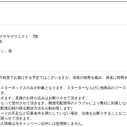
ングササゲウエスト 7階
局
ーン」係
ヶ月程度でお届けする予定ではございますが、現状の情勢を鑑み、発送に時間
ースターボックスのみが対象となります。スターターならびに他商品のブース
ます。
頂きます。直接のお持ち込みはお断りさせて頂きます。
をもって受付させて頂きます。郵便宅配便等のトラブルにより弊社に到着しな
故配達記録の残る郵送方法をお勧め致します）
カードの不足など応募条件を満たしていない場合、交換をお断りすることがご
に限らせて頂きます。
個人情報は当キャンペーン以外には使用致しません。