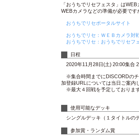
「おうちでリセフェスタ」はWEB
WEBカメラなどの準備が必要で
おうちでリセポータルサイト
おうちでリセ：ＷＥＢカメラ対戦(
おうちでリセ：おうちでリセフ
日程
2020年11月28日(土) 20:00集合
※集合時間までにDISCORDの
加登録URLについては当日ご案内
※最大４回戦を予定しております
使用可能なデッキ
シングルデッキ（１タイトルのデ
参加賞・ランダム賞