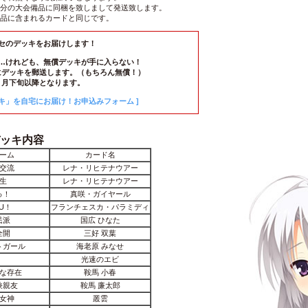
分の大会備品に同梱を致しまして発送致します。
品に含まれるカードと同じです。
セのデッキをお届けします！
…けれども、無償デッキが手に入らない！
にデッキを郵送します。（もちろん無償！）
４月下旬以降となります。
キ」を自宅にお届け！お申込みフォーム ]
ッキ内容
ーム
カード名
交流
レナ・リヒテナウアー
生
レナ・リヒテナウアー
っ！
真咲・ガイヤール
KU！
フランチェスカ・パラミディ
民派
国広 ひなた
全開
三好 双葉
トガール
海老原 みなせ
光速のエビ
な存在
鞍馬 小春
兼親友
鞍馬 廉太郎
女神
叢雲