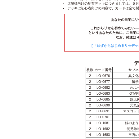
店舗様向けの配布デッキにつきましては、５月
デッキは初心者向けの内容で、カードは全て製
あなたの自宅にリ
これからリセを初めてみたい…
というあなたのために、ご自宅
なお、発送は
[ 「ゆずからはじめるリセデッ
デ
枚数
カード番号
サブネ
2
LO-0676
異文化
2
LO-0677
留学
2
LO-0682
わふ
2
LO-0683
OTA
2
LO-0685
超庶
2
LO-0690
元気
2
LO-0691
マスコッ
2
LO-0701
4
LO-1681
妹のよう
2
LO-1682
従兄弟
4
LO-1683
玉石の