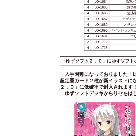
4
LO-1684
急造バ
4
LO-1685
旅の
4
LO-1686
迷惑
4
LO-1687
デザイナ
4
LO-1689
オサレ
4
LO-1690
「ペンションち
4
LO-1691
エ
2
LO-1712
4
LO-1713
「ゆずソフト２．０」にゆずソフト
入手困難になっておりました「Lycee
超定番カード２種が新イラストになって「L
２．０」に低確率で封入されます
ゆずソフトデッキからリセをはじ