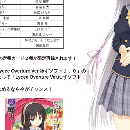
ンド
仮屋 和奏
相方
倉端 直太
電話
国広 ひなた
ー志望
三条 真琴
メガネ
東雲 庵
ゅら」の看板娘
三好 由比子
ビ
海老原 みなせ
料理がおいしくなる能力
家庭教師
の定番カード２種が限定再録されます！
 Overture Ver.ゆずソフト１．０」の
ycee Overture Ver.ゆずソフト
！
めるなら今がチャンス！