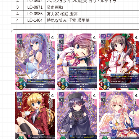
4
LO-0942
バルシュタインの狂犬 ガウ・ルゲイラ
3
LO-0971
吸血衝動
4
LO-0985
努力家 桜庭 玉藻
4
LO-1464
勝気な笑み 千堂 瑛里華
4
4
4
4
4
4