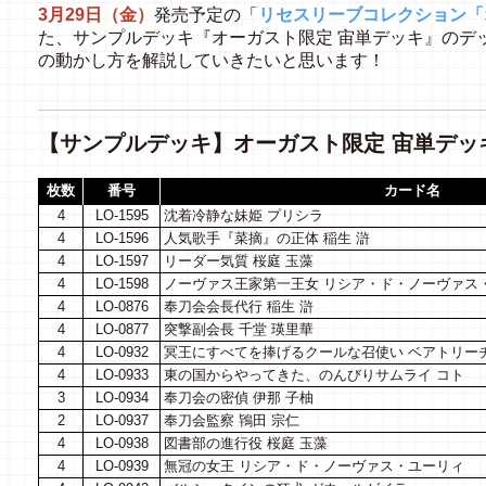
3月29日（金）
発売予定の「
リセスリーブコレクション「
た、サンプルデッキ『オーガスト限定 宙単デッキ』のデ
の動かし方を解説していきたいと思います！
【サンプルデッキ】オーガスト限定 宙単デッ
枚数
番号
カード名
4
LO-1595
沈着冷静な妹姫 プリシラ
4
LO-1596
人気歌手『菜摘』の正体 稲生 滸
4
LO-1597
リーダー気質 桜庭 玉藻
4
LO-1598
ノーヴァス王家第一王女 リシア・ド・ノーヴァス
4
LO-0876
奉刀会会長代行 稲生 滸
4
LO-0877
突撃副会長 千堂 瑛里華
4
LO-0932
冥王にすべてを捧げるクールな召使い ベアトリー
4
LO-0933
東の国からやってきた、のんびりサムライ コト
3
LO-0934
奉刀会の密偵 伊那 子柚
2
LO-0937
奉刀会監察 鴇田 宗仁
4
LO-0938
図書部の進行役 桜庭 玉藻
4
LO-0939
無冠の女王 リシア・ド・ノーヴァス・ユーリィ