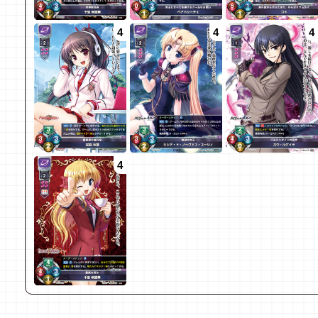
4
4
4
4