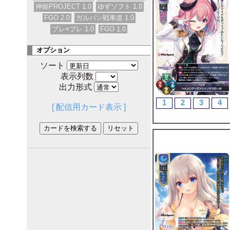
神姫PROJECT 1.0
ゆずソフト 1.0
FGO 2.0
ガルパン戦車道 1.0
ブレ×ブレ 1.0
FGO 1.0
オプション
ソート
表示列数
出力形式
1
2
3
4
[ 配信用カード表示 ]