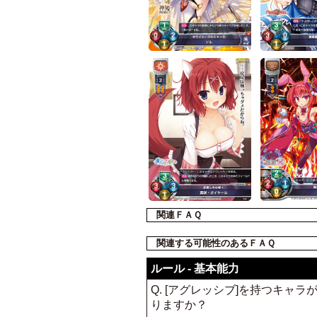
関連ＦＡＱ
関連する可能性のあるＦＡＱ
ルール - 基本能力
Q. [アグレッシブ]を持つキ
りますか？