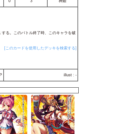
0
3
神姫
Ｇ＋１する。このバトル終了時、このキャラを破
[このカードを使用したデッキを検索する]
P
illust : -