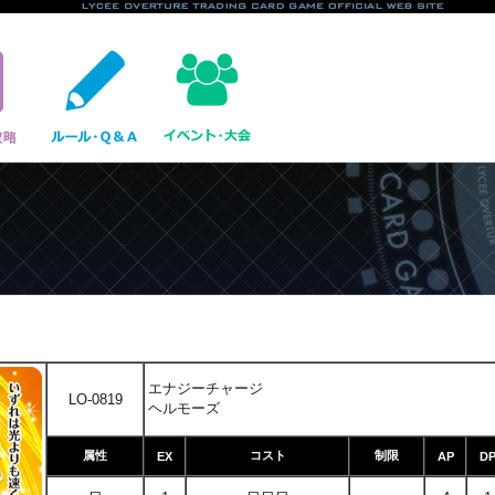
エナジーチャージ
LO-0819
ヘルモーズ
属性
コスト
制限
EX
AP
D