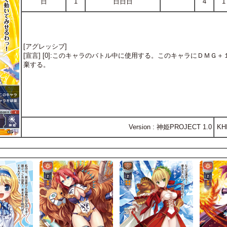
日
1
日日日
4
1
[アグレッシブ]
[宣言] [0]:このキャラのバトル中に使用する。このキャラにＤＭ
棄する。
Version : 神姫PROJECT 1.0
KH