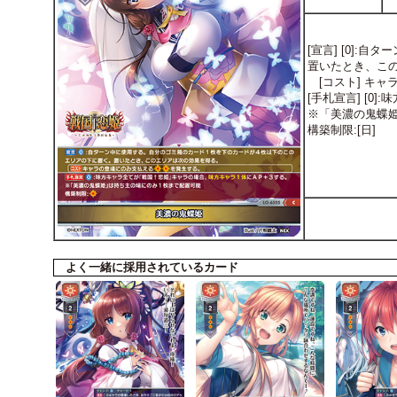
[宣言] [0]
置いたとき、こ
[コスト] キャ
[手札宣言] [
※「美濃の鬼蝶
構築制限:[日]
よく一緒に採用されているカード