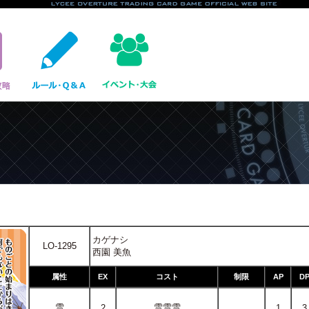
カゲナシ
LO-1295
西園 美魚
属性
EX
コスト
制限
AP
D
雪
雪雪雪
2
1
3