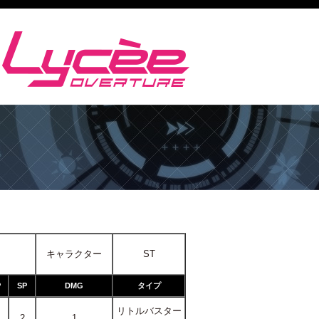
キャラクター
ST
P
SP
DMG
タイプ
リトルバスター
2
1