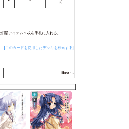
ズ
は[雪]アイテム１枚を手札に入れる。
[このカードを使用したデッキを検索する]
A
illust : -