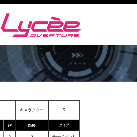
キャラクター
R
タイプ
P
SP
DMG
サーヴァント