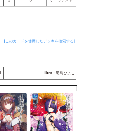
2
3
[このカードを使用したデッキを検索する]
M
illust : 羽鳥ぴよこ