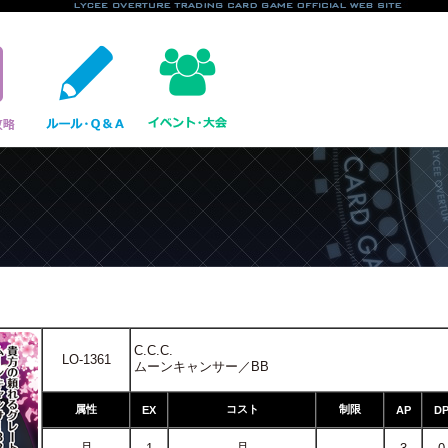
C.C.C.
LO-1361
ムーンキャンサー／BB
属性
コスト
制限
EX
AP
D
月
月