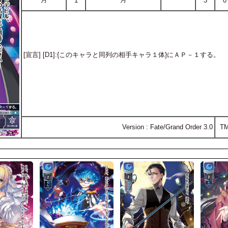
1
3
0
[宣言] [D1]:{このキャラと同列の相手キャラ１体}にＡＰ－１する。
Version : Fate/Grand Order 3.0
T