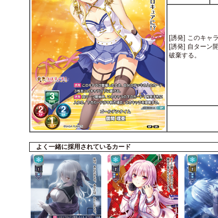
[誘発] このキ
[誘発] 自ター
破棄する。
よく一緒に採用されているカード