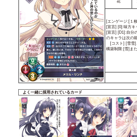
花
[エンゲージ:[１枚
[宣言] [0]:
[宣言] [D1
のキャラは次の
[コスト] [雪
構築制限:[雪]また
よく一緒に採用されているカード