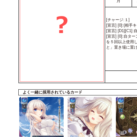
月
[チャージ:１]
[宣言] [0]:
[宣言] [D1]
[宣言] [0]
を５回以上使用
と」置き場に置
よく一緒に採用されているカード