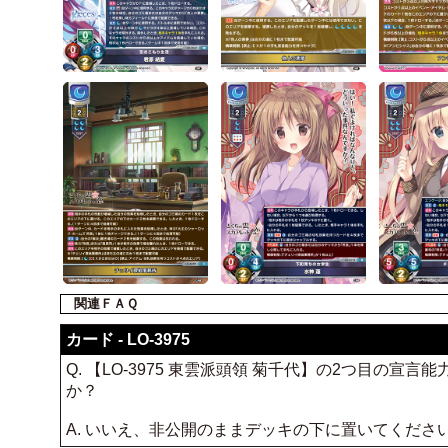
関連ＦＡＱ
カード - LO-3975
Q. 【LO-3975 東雲派頭領 菊千代】の2つ目
か？
A. いいえ、非公開のままデッキの下に置いてくださ