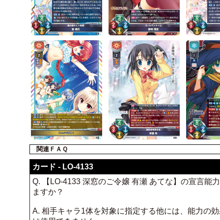
関連ＦＡＱ
カード - LO-4133
Q. 【LO-4133 深窓のご令嬢 有瀬 あてな】の
ますか？
A. 相手キャラ1体を対象に指定する他には、能力