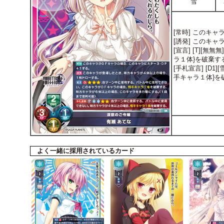
雪
[常時] このキ
[誘発] このキ
[宣言] [T]
ラ１体}を破棄
[手札宣言] [
手キャラ１体}を
よく一緒に採用されているカード