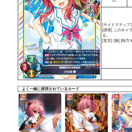
日
[サイドステップ:
[誘発] このキ
る。
[宣言] [無]:
よく一緒に採用されているカード