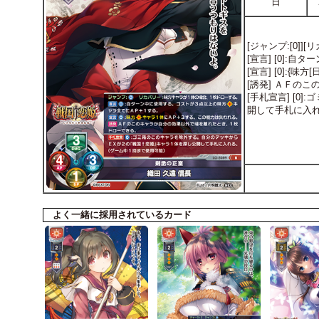
日
[ジャンプ:[0]
[宣言] [0]
[宣言] [0]:
[誘発] ＡＦの
[手札宣言] [
開して手札に入
よく一緒に採用されているカード