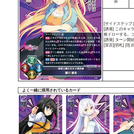
宙
[サイドステップ:[0
[誘発] このキ
枚ドローする。コ
[誘発] ターン
[宣言][切札]
よく一緒に採用されているカード