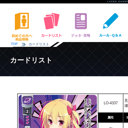
TOP
カードリスト
カードリスト
見
LO-4337
瀬
属性