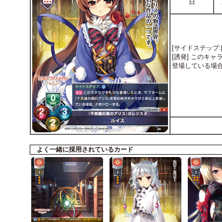
日
[サイドステップ:[0
[誘発] このキ
登場している場
よく一緒に採用されているカード