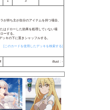
1
3
のキャラが持ち主が自分のアイテムを持つ場合、
またはドローした効果を処理していない場
ドローする。
枚までデッキの下に置きシャッフルする。
[このカードを使用したデッキを検索する]
M
illust : -