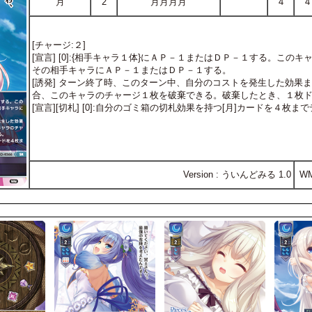
月
2
月月月月
4
4
[チャージ:２]
[宣言] [0]:{相手キャラ１体}にＡＰ－１またはＤＰ－１する。こ
その相手キャラにＡＰ－１またはＤＰ－１する。
[誘発] ターン終了時、このターン中、自分のコストを発生した効果
合、このキャラのチャージ１枚を破棄できる。破棄したとき、１枚
[宣言][切札] [0]:自分のゴミ箱の切札効果を持つ[月]カードを４
Version : ういんどみる 1.0
W