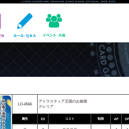
アトラスティア王国のお姫様
LO-4566
クレリア
属性
コスト
制限
EX
AP
D