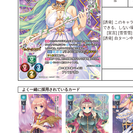
雪
[誘発] このキ
できる。しない
[宣言] [雪雪
[誘発] 自ター
よく一緒に採用されているカード