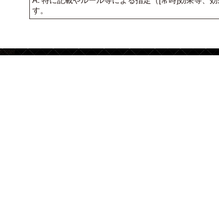
A. 特に記載やルール等による指定（[常時]効果等
す。
footer