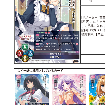
花
[サポーター:[花花
[誘発] このキ
して手札に入れ
[誘発] 味方Ｄ
構築制限:【禁止
よく一緒に採用されているカード