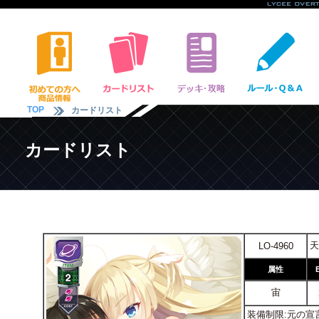
TOP
カードリスト
カードリスト
天
LO-4960
属性
宙
装備制限:元の宣