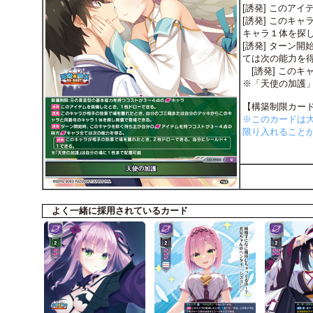
[誘発] このア
[誘発] このキ
キャラ１体を探
[誘発] ターン
ては次の能力を
[誘発] この
※「天使の加護
【構築制限カー
※このカードは
限り入れることができ
よく一緒に採用されているカード