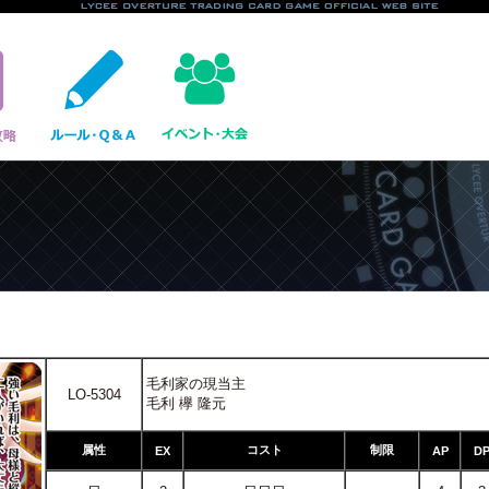
毛利家の現当主
LO-5304
毛利 欅 隆元
属性
コスト
制限
EX
AP
D