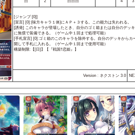
日
2
日日日
4
3
[ジャンプ:[0]]
[宣言] [0]:{味方キャラ１体}にＡＰ＋３する。この能力は失われる。
[誘発] このキャラが登場したとき、自分のゴミ箱または自分のデッ
に無償で装備できる。（ゲーム中１回まで処理可能）
[手札宣言] [0]:ゴミ箱のこのキャラを除外する。自分のデッキか
開して手札に入れる。（ゲーム中１回まで使用可能）
構築制限:【[日]】【『戦国†恋姫』】
Version : ネクストン 3.0
NE