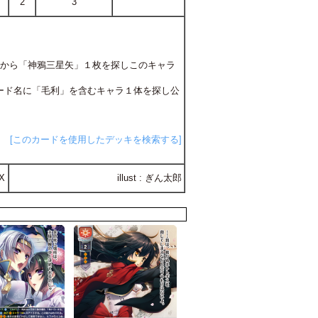
2
3
キから「神鴉三星矢」１枚を探しこのキャラ
らカード名に「毛利」を含むキャラ１体を探し公
[このカードを使用したデッキを検索する]
X
illust : ぎん太郎