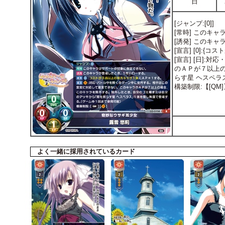
日
[ジャンプ:[0]]
[常時] このキ
[誘発] このキ
[宣言] [0]:
[宣言] [日]
のＡＰが７以上
らす星 ヘスペ
構築制限:【[QM]
よく一緒に採用されているカード