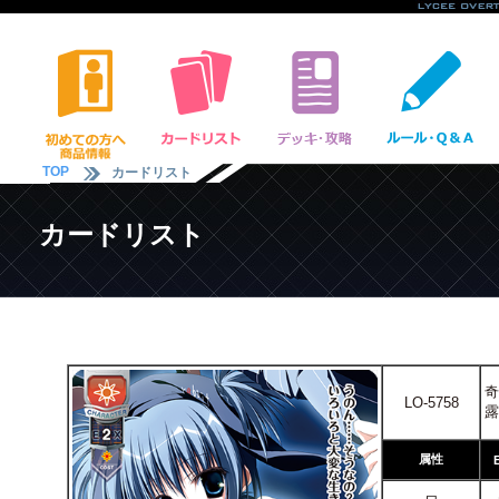
TOP
カードリスト
カードリスト
奇
LO-5758
露
属性