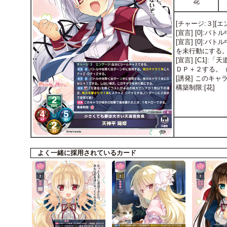
花
[チャージ:３][
[宣言] [0]
[宣言] [0]
を未行動にする
[宣言] [C1
ＤＰ＋２する。
[誘発] このキ
構築制限:[花]
よく一緒に採用されているカード