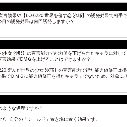
恋】の宣言効果や【LO-6220 世界を侵す恋 沙耶】の誘発効果で
の２つ目の誘発効果は何回誘発しますか？
んだ世界の少女 沙耶】の宣言能力で能力値を下げられたキャラに対
】の宣言効果でDMＧを上げることはできますか？
-6220 歪んだ世界の少女 沙耶】の宣言能力で得た能力値修正
効果でＤＭＧに能力値修正を得たキャラ」でないため、対象に
どのような処理ですか？
枚選び、自分の「シールド」置き場に置く効果です。