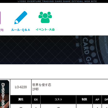
世界を侵す恋
LO-6220
沙耶
属性
コスト
制限
EX
AP
D