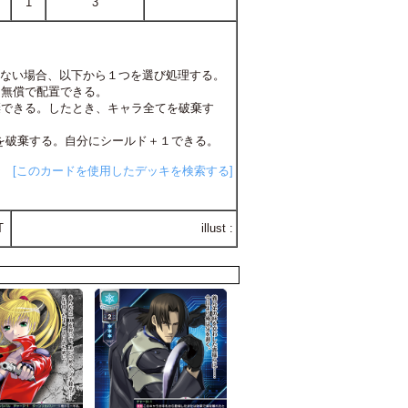
1
3
しない場合、以下から１つを選び処理する。
し無償で配置できる。
棄できる。したとき、キャラ全てを破棄す
ャラを破棄する。自分にシールド＋１できる。
[このカードを使用したデッキを検索する]
T
illust :