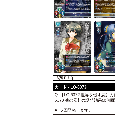
関連ＦＡＱ
カード - LO-6373
Q. 【LO-6372 世界を侵す
6373 魂の器】の誘発効果は何
A. ５回誘発します。