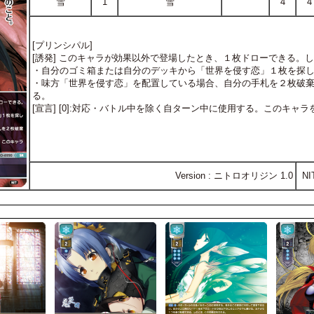
雪
1
雪
4
4
[プリンシパル]
[誘発] このキャラが効果以外で登場したとき、１枚ドローできる。
・自分のゴミ箱または自分のデッキから「世界を侵す恋」１枚を探
・味方「世界を侵す恋」を配置している場合、自分の手札を２枚破
る。
[宣言] [0]:対応・バトル中を除く自ターン中に使用する。このキ
Version : ニトロオリジン 1.0
NI