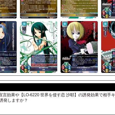
恋】の宣言効果や【LO-6220 世界を侵す恋 沙耶】の誘発効果で相
回誘発しますか？