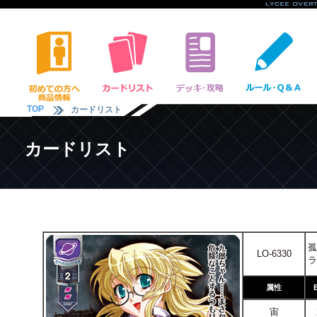
TOP
カードリスト
カードリスト
孤
LO-6330
ラ
属性
宙