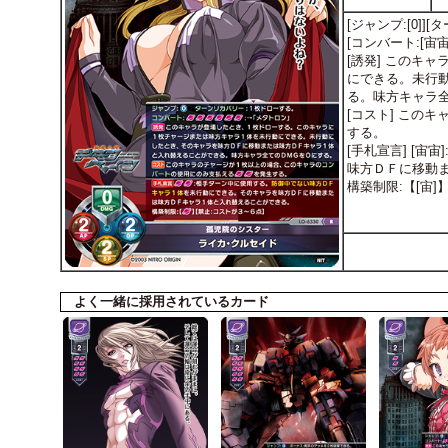
[ジャンプ:[0]]
[コンバート:[宙
[誘発] このキ
にできる。未行
る。味方キャラ
[コスト] この
する。
[手札宣言] [
味方ＤＦに移動
構築制限:【[宙
よく一緒に採用されているカード