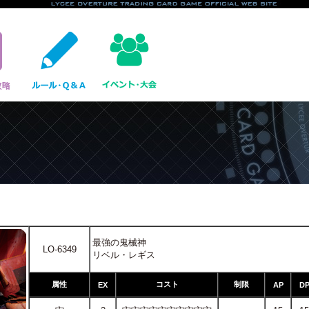
最強の鬼械神
LO-6349
リベル・レギス
属性
コスト
制限
EX
AP
D