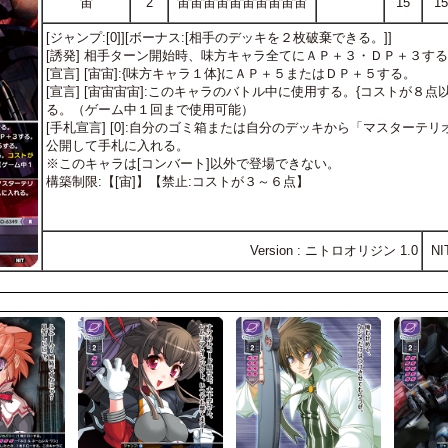
宙
2
宙宙宙宙宙宙宙宙宙宙
15
15
[ジャンプ:[0]][ボーナス:[相手のデッキを２枚破棄できる。]]
[誘発] 相手ターン開始時、味方キャラ全てにＡＰ＋３・ＤＰ＋３す
[宣言] [宙宙]:{味方キャラ１体}にＡＰ＋５またはＤＰ＋５する。
[宣言] [宙宙宙宙]:このキャラのバトル中に使用する。{コストが８
る。（ゲーム中１回まで使用可能）
[手札宣言] [0]:自分のゴミ箱または自分のデッキから「マスター
公開して手札に入れる。
※このキャラは[コンバート]以外で登場できない。
構築制限:【[宙]】【禁止:コストが３～６点】
Version : ニトロオリジン 1.0
NI