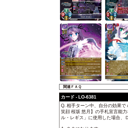
関連ＦＡＱ
カード - LO-6381
Q. 相手ターン中、自分の効果でＡ
笑顔 桜坂 悠月】の手札宣言能力
ル・レギス」に使用した場合、