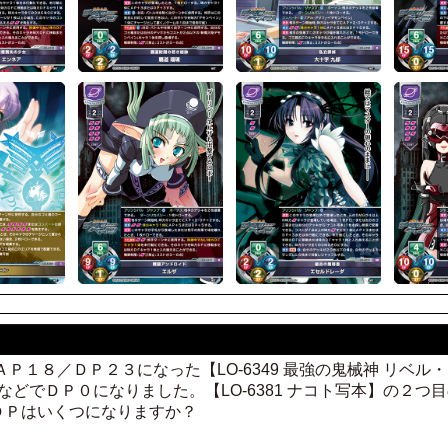
Ｐ１８／ＤＰ２３になった【LO-6349 最強の鬼械神 リベル・レ
などでＤＰ０になりました。【LO-6381 ナコト写本】の２つ
ＤＰはいくつになりますか？