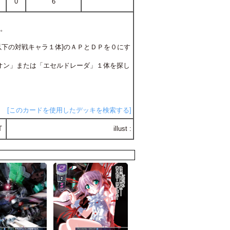
0
6
る。
点以下の対戦キャラ１体}のＡＰとＤＰを０にす
テリオン」または「エセルドレーダ」１体を探し
[このカードを使用したデッキを検索する]
T
illust :