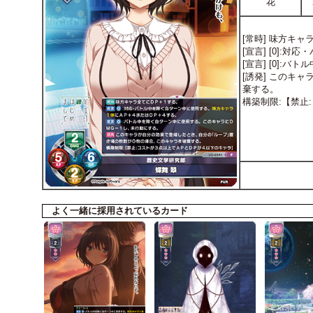
花
[常時] 味方キ
[宣言] [0]
[宣言] [0]
[誘発] このキ
棄する。
構築制限:【禁止
よく一緒に採用されているカード