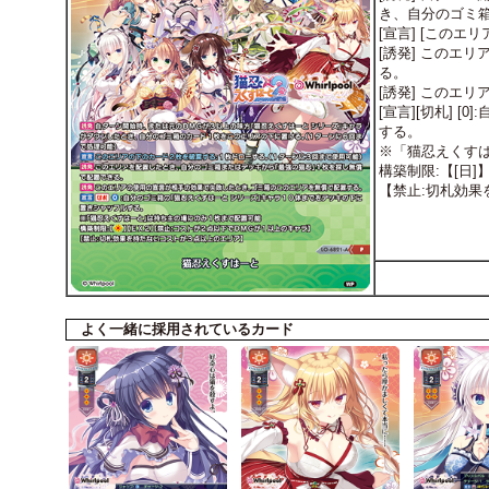
き、自分のゴミ
[宣言] [この
[誘発] このエ
る。
[誘発] このエ
[宣言][切札]
する。
※「猫忍えくす
構築制限:【[日
【禁止:切札効
よく一緒に採用されているカード