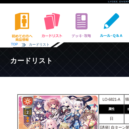
TOP
カードリスト
カードリスト
猫
LO-6821-A
属性
日
[誘発] 自ター