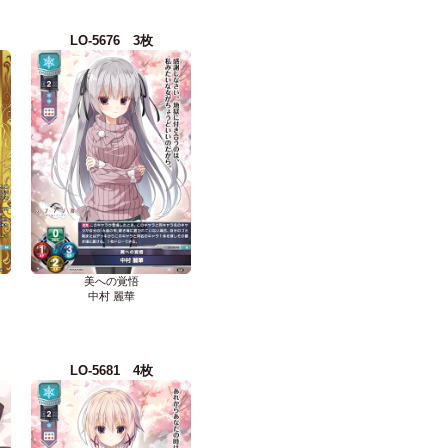
LO-5676 3枚
美への覚悟
中村 麗華
LO-5681 4枚