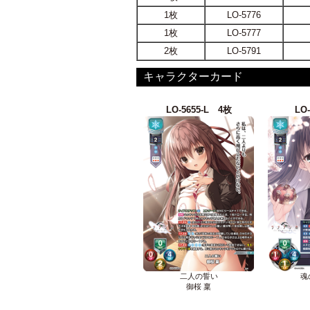
1枚
LO-5776
1枚
LO-5777
2枚
LO-5791
キャラクターカード
LO-5655-L 4枚
LO
二人の誓い
魂
御桜 稟