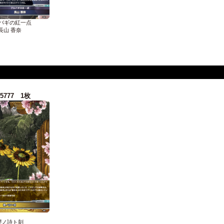
バギの紅一点
長山 香奈
-5777 1枚
櫻ノ詩ト刻