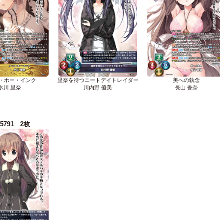
・ホー・インク
里奈を待つニートデイトレイダー
美への執念
氷川 里奈
川内野 優美
長山 香奈
-5791 2枚