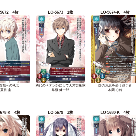
-5672 4枚
LO-5673 1枚
LO-5674-K 4枚
直哉への執念
稀代のペテン師にして天才芸術家
師の意思を受け継ぐ者
夏目 圭
草薙 健一郎
本間 心鈴
5678-K 4枚
LO-5679 3枚
LO-5680-K 4枚