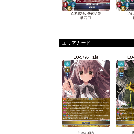
自称伝説の映画監督
ブル
明石 亘
エリアカード
LO-5776 1枚
LO
芸術の頂点