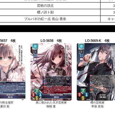
芸術の頂点
櫻ノ詩ト刻
ブルバギの紅一点 長山 香奈
キャ
-5657 4枚
LO-5658 4枚
LO-5669-K 4枚
の帰る場所
美に呪われた天才芸術家
櫻の芸術家
夏目 藍
御桜 稟
草薙 直哉