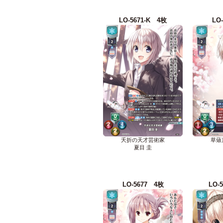
LO-5671-K 4枚
LO
夭折の天才芸術家
草薙
夏目 圭
LO-5677 4枚
LO-