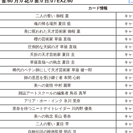
 雪:60 月:0 花:0 宙:0 日:0 / EX2:60
[
カード情報
二人の誓い 御桜 稟
キャ
魂の帰る場所 夏目 藍
キャ
美に呪われた天才芸術家 御桜 稟
キャ
櫻の芸術家 草薙 直哉
キャ
圧倒的な天賦の才 草薙 直哉
キャ
夭折の天才芸術家 夏目 圭
キャ
草薙直哉への執念 夏目 圭
キャ
稀代のペテン師にして天才芸術家 草薙 健一郎
キャ
師の意思を受け継ぐ者 本間 心鈴
キャ
美への覚悟 中村 麗華
キャ
雑誌アートスクールの編集者 鳥谷 真琴
キャ
アリア・ホー・インク 氷川 里奈
キャ
里奈を待つニートデイトレイダー 川内野 優美
キャ
美への執念 長山 香奈
キャ
二人の誓い 夏目 雫
キャ
自称伝説の映画監督 明石 亘
キャ