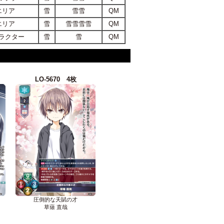
エリア
雪
雪雪
QM
エリア
雪
雪雪雪雪
QM
ラクター
雪
雪
QM
LO-5670 4枚
圧倒的な天賦の才
草薙 直哉