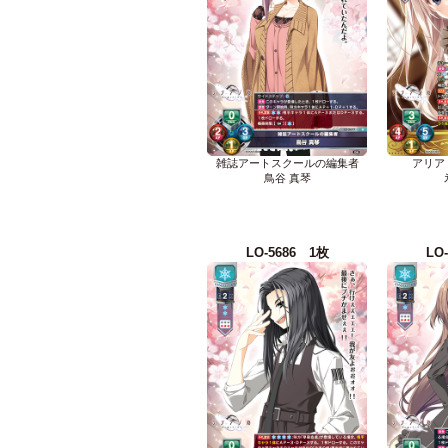
雑誌アートスクールの編集者
アリア
鳥谷 真琴
LO-5686 1枚
LO