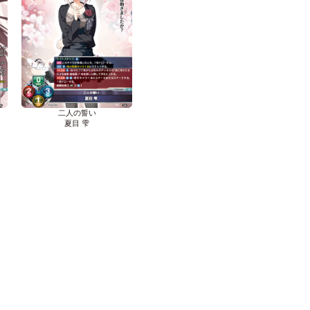
二人の誓い
夏目 雫